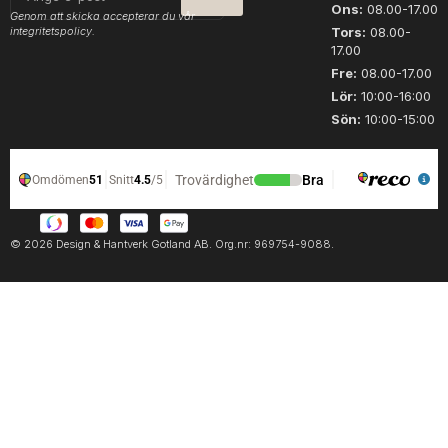
post
Ons:
08.00-17.00
Genom att skicka accepterar du vår
integritetspolicy.
Tors:
08.00-
17.00
Fre:
08.00-17.00
Lör:
10:00-16:00
Sön:
10:00-15:00
© 2026 Design & Hantverk Gotland AB. Org.nr: 969754-9088.