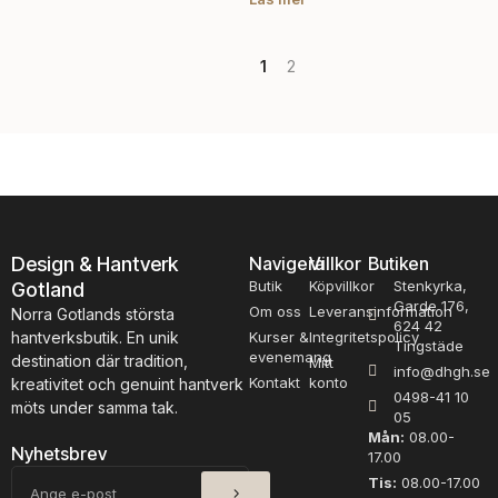
1
2
Design & Hantverk
Navigera
Villkor
Butiken
Butik
Köpvillkor
Stenkyrka,
Gotland
Garde 176,
Om oss
Leveransinformation
Norra Gotlands största
624 42
hantverksbutik. En unik
Kurser &
Integritetspolicy
Tingstäde
evenemang
destination där tradition,
Mitt
info@dhgh.se
Kontakt
konto
kreativitet och genuint hantverk
0498-41 10
möts under samma tak.
05
Mån:
08.00-
Nyhetsbrev
17.00
SKICKA
E-
Tis:
08.00-17.00