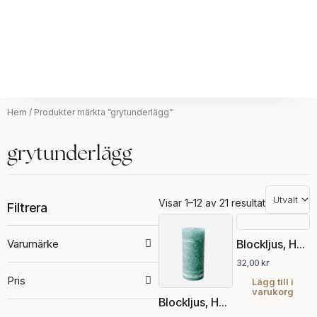
Hem
/ Produkter märkta ”grytunderlägg”
grytunderlägg
Visar 1–12 av 21 resultat
Filtrera
Varumärke
Blockljus, Havsgrön, Ø7xH7.5 cm
32,00
kr
Pris
Lägg till i
varukorg
Blockljus, Havsgrön, Ø7xH15 cm