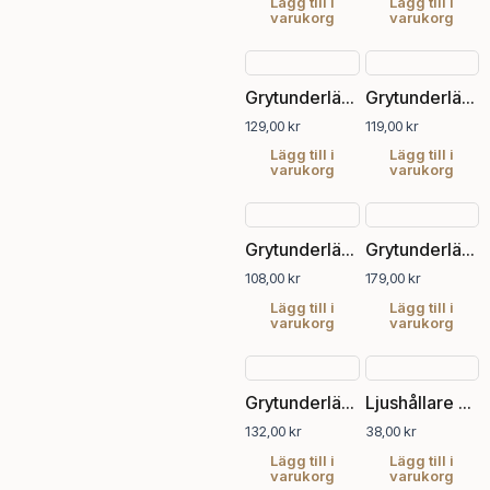
Lägg till i
Lägg till i
varukorg
varukorg
Grytunderlägg Fyrklöver Järn, svart
Grytunderlägg i gjutjärn, brun/svart
129,00
kr
119,00
kr
Lägg till i
Lägg till i
varukorg
varukorg
Grytunderlägg i gjutjärn, brun/svart
Grytunderlägg i gjutjärn, svart
108,00
kr
179,00
kr
Lägg till i
Lägg till i
varukorg
varukorg
Grytunderlägg Smaklig Spis i gjutjärn
Ljushållare av vax
132,00
kr
38,00
kr
Lägg till i
Lägg till i
varukorg
varukorg