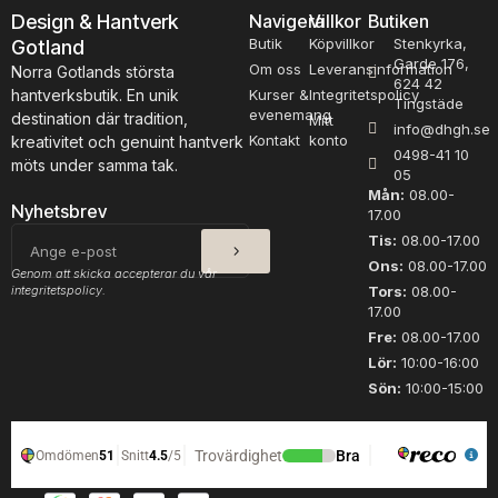
på
Design & Hantverk
Navigera
Villkor
Butiken
produktsidan
Butik
Köpvillkor
Stenkyrka,
Gotland
Garde 176,
Om oss
Leveransinformation
Norra Gotlands största
624 42
hantverksbutik. En unik
Kurser &
Integritetspolicy
Tingstäde
evenemang
destination där tradition,
Mitt
info@dhgh.se
Kontakt
konto
kreativitet och genuint hantverk
0498-41 10
möts under samma tak.
05
Mån:
08.00-
Nyhetsbrev
17.00
SKICKA
E-
Tis:
08.00-17.00
post
Ons:
08.00-17.00
Genom att skicka accepterar du vår
integritetspolicy.
Tors:
08.00-
17.00
Fre:
08.00-17.00
Lör:
10:00-16:00
Sön:
10:00-15:00