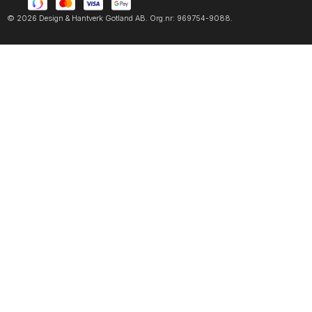
© 2026 Design & Hantverk Gotland AB. Org.nr: 969754-9088.