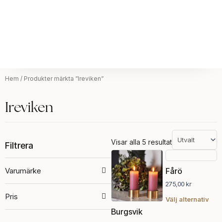
Hem
/ Produkter märkta ”Ireviken”
Ireviken
Visar alla 5 resultat
Filtrera
Den
Den
här
här
Varumärke
Fårö
produkten
pro
275,00
kr
har
har
Pris
flera
fler
Välj alternativ
varianter.
vari
Burgsvik
De
De