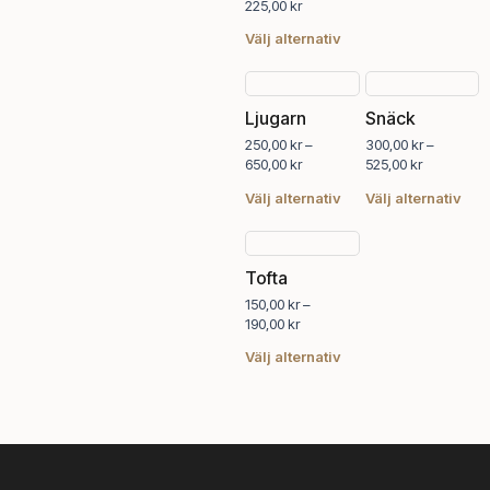
225,00
kr
olika
olik
alternativen
alte
Välj alternativ
kan
kan
väljas
välj
Prisintervall:
Prisintervall
Den
Den
250,00 kr
300,00 kr
på
på
här
här
Ljugarn
Snäck
till
till
produktsidan
pro
produkten
pro
650,00 kr
525,00 kr
250,00
kr
–
300,00
kr
–
har
har
650,00
kr
525,00
kr
flera
fler
varianter.
vari
Välj alternativ
Välj alternativ
De
De
Prisintervall:
Den
olika
olik
150,00 kr
här
alternativen
alte
Tofta
till
produkten
kan
kan
190,00 kr
150,00
kr
–
har
väljas
välj
190,00
kr
flera
på
på
varianter.
produktsidan
pro
Välj alternativ
De
olika
alternativen
kan
väljas