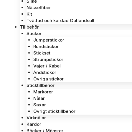
Silke
Nässelfiber
Kit
Tvättad och kardad Gotlandsull
Tillbehör
Stickor
Jumperstickor
Rundstickor
Stickset
Strumpstickor
Vajer / Kabel
Ändstickor
Övriga stickor
Sticktillbehör
Markörer
Nålar
Saxar
Övrigt sticktillbehör
Virknålar
Kardor
Böcker / Mönster