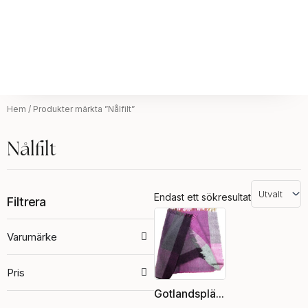
Hem
/ Produkter märkta ”Nålfilt”
Nålfilt
Endast ett sökresultat
Filtrera
Varumärke
Pris
Gotlandspläd, rosa /naturvit