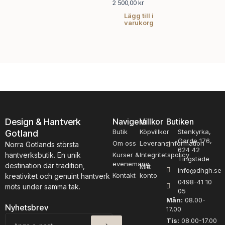
2 500,00
kr
Lägg till i
varukorg
Design & Hantverk
Navigera
Villkor
Butiken
Butik
Köpvillkor
Stenkyrka,
Gotland
Garde 176,
Om oss
Leveransinformation
Norra Gotlands största
624 42
hantverksbutik. En unik
Kurser &
Integritetspolicy
Tingstäde
evenemang
destination där tradition,
Mitt
info@dhgh.se
Kontakt
konto
kreativitet och genuint hantverk
0498-41 10
möts under samma tak.
05
Mån:
08.00-
Nyhetsbrev
17.00
SKICKA
E-
Tis:
08.00-17.00