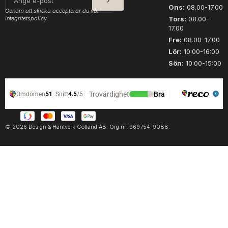
post
Ons:
08.00-17.00
Genom att skicka accepterar du vår
integritetspolicy.
Tors:
08.00-
17.00
Fre:
08.00-17.00
Lör:
10:00-16:00
Sön:
10:00-15:00
© 2026 Design & Hantverk Gotland AB. Org.nr: 969754-9088.