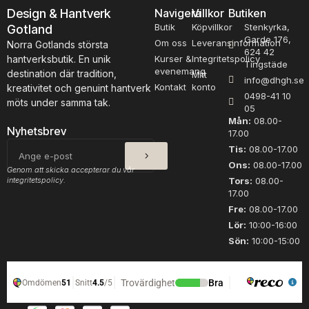
på
Design & Hantverk
Navigera
Villkor
Butiken
produktsidan
Butik
Köpvillkor
Stenkyrka,
Gotland
Garde 176,
Om oss
Leveransinformation
Norra Gotlands största
624 42
hantverksbutik. En unik
Kurser &
Integritetspolicy
Tingstäde
evenemang
destination där tradition,
Mitt
info@dhgh.se
Kontakt
konto
kreativitet och genuint hantverk
0498-41 10
möts under samma tak.
05
Mån:
08.00-
Nyhetsbrev
17.00
SKICKA
E-
Tis:
08.00-17.00
post
Ons:
08.00-17.00
Genom att skicka accepterar du vår
integritetspolicy.
Tors:
08.00-
17.00
Fre:
08.00-17.00
Lör:
10:00-16:00
Sön:
10:00-15:00