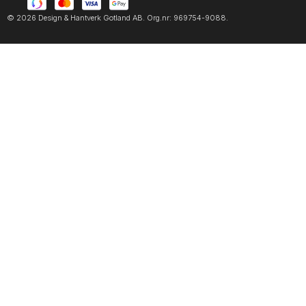
© 2026 Design & Hantverk Gotland AB. Org.nr: 969754-9088.