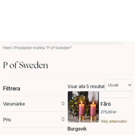
Hem
/ Produkter märkta ”P of Sweden”
P of Sweden
Visar alla 5 resultat
Filtrera
Den
Den
här
här
Varumärke
Fårö
produkten
pro
275,00
kr
har
har
Pris
flera
fler
Välj alternativ
varianter.
vari
Burgsvik
De
De