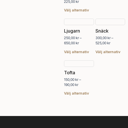
225,00
kr
olika
olik
alternativen
alte
Välj alternativ
kan
kan
väljas
välj
Prisintervall:
Prisintervall
Den
Den
250,00 kr
300,00 kr
på
på
här
här
Ljugarn
Snäck
till
till
produktsidan
pro
produkten
pro
650,00 kr
525,00 kr
250,00
kr
–
300,00
kr
–
har
har
650,00
kr
525,00
kr
flera
fler
varianter.
vari
Välj alternativ
Välj alternativ
De
De
Prisintervall:
Den
olika
olik
150,00 kr
här
alternativen
alte
Tofta
till
produkten
kan
kan
190,00 kr
150,00
kr
–
har
väljas
välj
190,00
kr
flera
på
på
varianter.
produktsidan
pro
Välj alternativ
De
olika
alternativen
kan
väljas