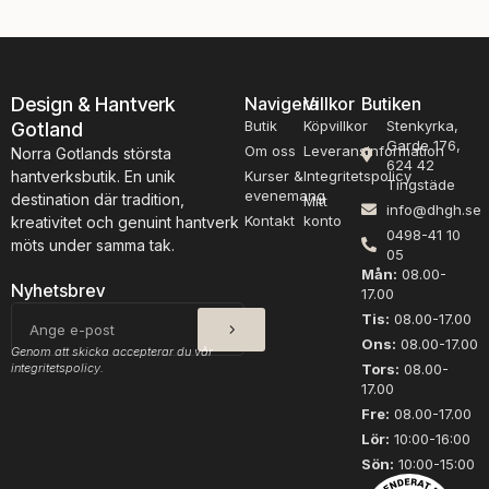
olika
alternativen
kan
väljas
Design & Hantverk
Navigera
Villkor
Butiken
på
Butik
Köpvillkor
produktsidan
Stenkyrka,
Gotland
Garde 176,
Om oss
Leveransinformation
Norra Gotlands största
624 42
hantverksbutik. En unik
Kurser &
Integritetspolicy
Tingstäde
evenemang
destination där tradition,
Mitt
info@dhgh.se
Kontakt
konto
kreativitet och genuint hantverk
0498-41 10
möts under samma tak.
05
Mån:
08.00-
Nyhetsbrev
17.00
SKICKA
E-
Tis:
08.00-17.00
post
Ons:
08.00-17.00
Genom att skicka accepterar du vår
integritetspolicy.
Tors:
08.00-
17.00
Fre:
08.00-17.00
Lör:
10:00-16:00
Sön:
10:00-15:00