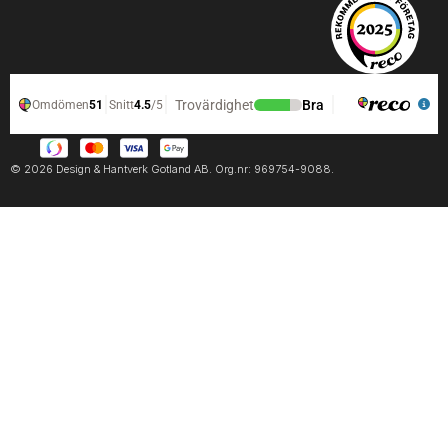
© 2026 Design & Hantverk Gotland AB. Org.nr: 969754-9088.