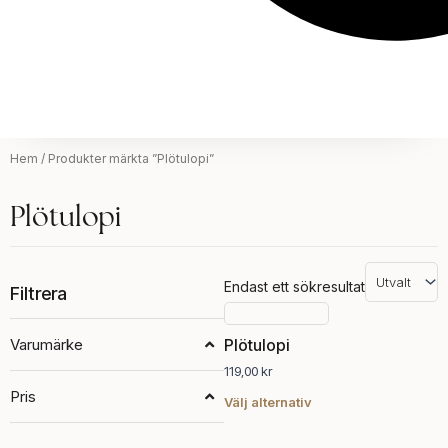
Hem
/ Produkter märkta ”Plötulopi”
Plötulopi
Endast ett sökresultat
Filtrera
Den
här
Varumärke
Plötulopi
produkten
119,00
kr
har
Pris
flera
Välj alternativ
varianter.
De