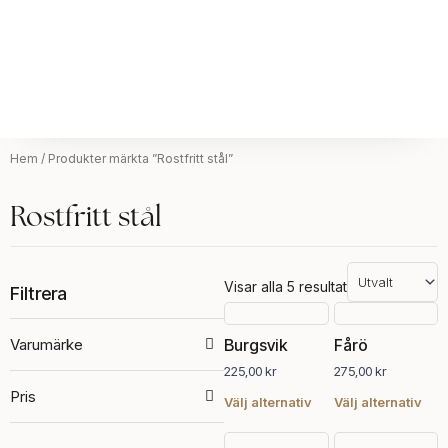
Hem
/ Produkter märkta ”Rostfritt stål”
Rostfritt stål
Visar alla 5 resultat
Filtrera
Den
Den
här
här
Varumärke
Burgsvik
Fårö
produkten
pro
225,00
kr
275,00
kr
har
har
Pris
flera
fler
Välj alternativ
Välj alternativ
varianter.
vari
De
De
Prisintervall:
Prisintervall
Den
Den