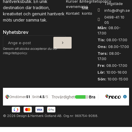
hantverksbutik. En unik
Kurser &
Integritetspolicy
Tingstäde
evenemang
destination där tradition,
Mitt
info@dhgh.se
Kontakt
konto
kreativitet och genuint hantverk
0498-41 10
möts under samma tak.
05
Mån:
08.00-
Nyhetsbrev
17.00
SKICKA
E-
Tis:
08.00-17.00
post
Ons:
08.00-17.00
Genom att skicka accepterar du vår
integritetspolicy.
Tors:
08.00-
17.00
Fre:
08.00-17.00
Lör:
10:00-16:00
Sön:
10:00-15:00
© 2026 Design & Hantverk Gotland AB. Org.nr: 969754-9088.