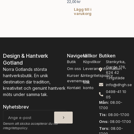
22,00
kr
Lägg till i
varukorg
Design & Hantverk
Navigera
Villkor
Butiken
Butik
Köpvillkor
Stenkyrka,
Gotland
Garde 176,
Om oss
Leveransinformation
Norra Gotlands största
624 42
hantverksbutik. En unik
Kurser &
Integritetspolicy
Tingstäde
evenemang
destination där tradition,
Mitt
info@dhgh.se
Kontakt
konto
kreativitet och genuint hantverk
0498-41 10
möts under samma tak.
05
Mån:
08.00-
Nyhetsbrev
17.00
SKICKA
E-
Tis:
08.00-17.00
post
Ons:
08.00-17.00
Genom att skicka accepterar du vår
integritetspolicy.
Tors:
08.00-
17.00