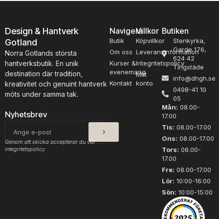
Design & Hantverk
Navigera
Villkor
Butiken
Butik
Köpvillkor
Stenkyrka,
Gotland
Garde 176,
Om oss
Leveransinformation
Norra Gotlands största
624 42
hantverksbutik. En unik
Kurser &
Integritetspolicy
Tingstäde
evenemang
destination där tradition,
Mitt
info@dhgh.se
Kontakt
konto
kreativitet och genuint hantverk
0498-41 10
möts under samma tak.
05
Mån:
08.00-
Nyhetsbrev
17.00
SKICKA
E-
Tis:
08.00-17.00
post
Ons:
08.00-17.00
Genom att skicka accepterar du vår
integritetspolicy.
Tors:
08.00-
17.00
Fre:
08.00-17.00
Lör:
10:00-16:00
Sön:
10:00-15:00