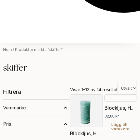
Hem
/ Produkter märkta ”skiffer”
skiffer
Visar 1–12 av 14 resultat
Filtrera
Varumärke
Blockljus, Havsgrön, Ø7xH7.5 cm
32,00
kr
Pris
Lägg till i
varukorg
Blockljus, Havsgrön, Ø7xH15 cm