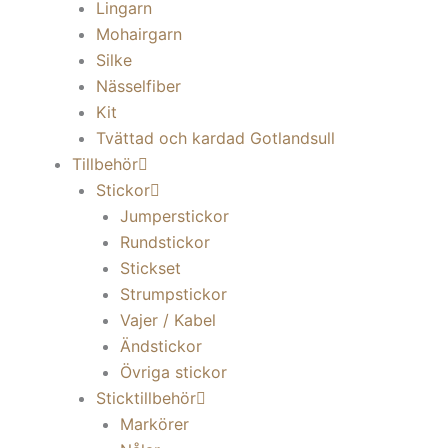
Lingarn
Mohairgarn
Silke
Nässelfiber
Kit
Tvättad och kardad Gotlandsull
Tillbehör
Stickor
Jumperstickor
Rundstickor
Stickset
Strumpstickor
Vajer / Kabel
Ändstickor
Övriga stickor
Sticktillbehör
Markörer