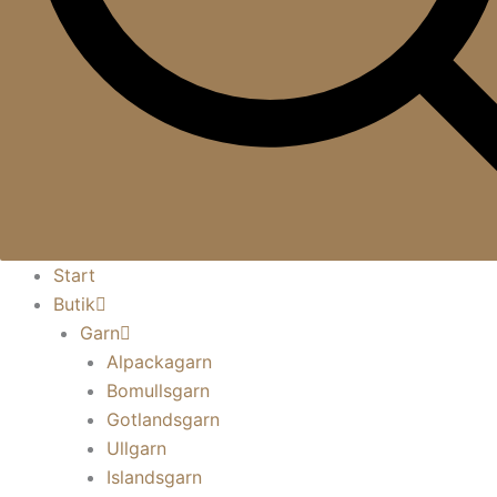
Start
Butik
Garn
Alpackagarn
Bomullsgarn
Gotlandsgarn
Ullgarn
Islandsgarn