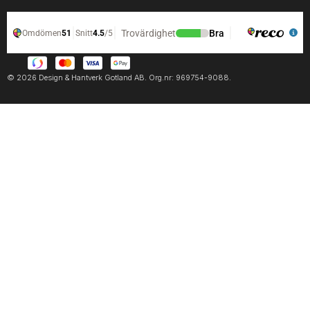
© 2026 Design & Hantverk Gotland AB. Org.nr: 969754-9088.