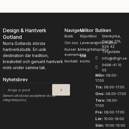
Design & Hantverk
Navigera
Villkor
Butiken
Butik
Köpvillkor
Stenkyrka,
Gotland
Garde 176,
Om oss
Leveransinformation
Norra Gotlands största
624 42
hantverksbutik. En unik
Kurser &
Integritetspolicy
Tingstäde
evenemang
destination där tradition,
Mitt
info@dhgh.se
Kontakt
konto
kreativitet och genuint hantverk
0498-41 10
möts under samma tak.
05
Mån:
08.00-
Nyhetsbrev
17.00
SKICKA
E-
Tis:
08.00-17.00
post
Ons:
08.00-17.00
Genom att skicka accepterar du vår
integritetspolicy.
Tors:
08.00-
17.00
Fre:
08.00-17.00
Lör:
10:00-16:00
Sön:
10:00-15:00