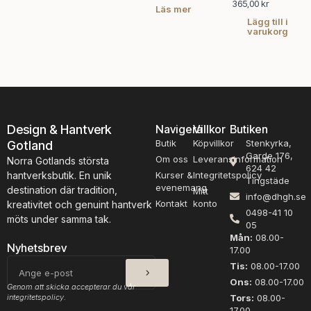
365,00
kr
Läs mer
Lägg till i
varukorg
Design & Hantverk
Navigera
Villkor
Butiken
Butik
Köpvillkor
Stenkyrka,
Gotland
Garde 176,
Om oss
Leveransinformation
Norra Gotlands största
624 42
hantverksbutik. En unik
Kurser &
Integritetspolicy
Tingstäde
evenemang
destination där tradition,
Mitt
info@dhgh.se
Kontakt
konto
kreativitet och genuint hantverk
0498-41 10
möts under samma tak.
05
Mån:
08.00-
Nyhetsbrev
17.00
SKICKA
E-
Tis:
08.00-17.00
post
Ons:
08.00-17.00
Genom att skicka accepterar du vår
integritetspolicy.
Tors:
08.00-
17.00