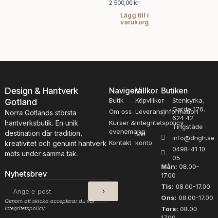
2 500,00
kr
Lägg till i
varukorg
Design & Hantverk
Navigera
Villkor
Butiken
Butik
Köpvillkor
Stenkyrka,
Gotland
Garde 176,
Om oss
Leveransinformation
Norra Gotlands största
624 42
hantverksbutik. En unik
Kurser &
Integritetspolicy
Tingstäde
evenemang
destination där tradition,
Mitt
info@dhgh.se
Kontakt
konto
kreativitet och genuint hantverk
0498-41 10
möts under samma tak.
05
Mån:
08.00-
Nyhetsbrev
17.00
SKICKA
E-
Tis:
08.00-17.00
post
Ons:
08.00-17.00
Genom att skicka accepterar du vår
integritetspolicy.
Tors:
08.00-
17.00