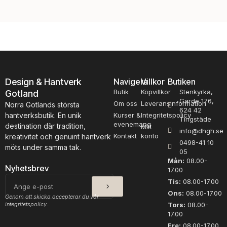
Design & Hantverk
Navigera
Villkor
Butiken
Butik
Köpvillkor
Stenkyrka,
Gotland
Garde 176,
Om oss
Leveransinformation
Norra Gotlands största
624 42
hantverksbutik. En unik
Kurser &
Integritetspolicy
Tingstäde
evenemang
destination där tradition,
Mitt
info@dhgh.se
Kontakt
konto
kreativitet och genuint hantverk
0498-41 10
möts under samma tak.
05
Mån:
08.00-
Nyhetsbrev
17.00
SKICKA
E-
Tis:
08.00-17.00
post
Ons:
08.00-17.00
Genom att skicka accepterar du vår
integritetspolicy.
Tors:
08.00-
17.00
Fre:
08.00-17.00