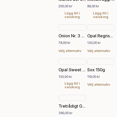
kan
200,00
kr
89,00
kr
väljas
Lägg till i
Lägg till i
på
varukorg
varukorg
produktsidan
Den
Den
här
här
Onion Nr. 3 Ekologisk Ull+Nässla
Opal Regnskog 19
produkten
pro
78,00
kr
130,00
kr
har
har
flera
fler
Välj alternativ
Välj alternativ
varianter.
vari
De
De
Den
olika
olik
här
Opal Sweet Kiss, 11265 grå / grön
Sox 150g
alternativen
alte
pro
kan
kan
130,00
kr
119,00
kr
har
väljas
välj
fler
Lägg till i
Välj alternativ
varukorg
på
på
vari
produktsidan
pro
De
Den
olik
här
alte
Tretrådigt Gotlandsgarn, 200g
produkten
kan
390,00
kr
har
välj