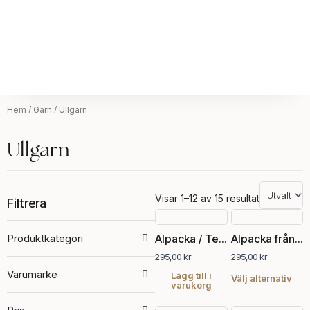
Hem
/
Garn
/ Ullgarn
Ullgarn
Visar 1–12 av 15 resultat
Filtrera
Den
här
Produktkategori
Alpacka / Texel, brungrå
Alpacka från Gotland
pro
295,00
kr
295,00
kr
har
Varumärke
fler
Lägg till i
Välj alternativ
varukorg
vari
De