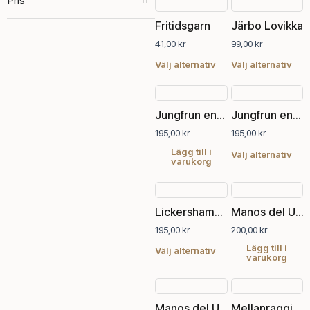
Pris
Den
Den
olik
här
här
alte
Fritidsgarn
Järbo Lovikka
produkten
pro
kan
41,00
kr
99,00
kr
har
har
välj
flera
fler
Välj alternativ
Välj alternativ
på
varianter.
vari
pro
De
De
Den
olika
olik
här
Jungfrun entrådigt Gotlandsgarn
Jungfrun entrådigt Gotlandsgarn
alternativen
alte
pro
kan
kan
195,00
kr
195,00
kr
har
väljas
välj
fler
Lägg till i
Välj alternativ
varukorg
på
på
vari
produktsidan
pro
De
Den
olik
här
alte
Lickershamn, tvåtrådigt Gotlandsgarn
Manos del Uruguay Maxima Concord
produkten
kan
195,00
kr
200,00
kr
har
välj
flera
Lägg till i
Välj alternativ
på
varukorg
varianter.
pro
De
olika
alternativen
Manos del Uruguay Maxima Svart
Mellanraggi scandinavian blue