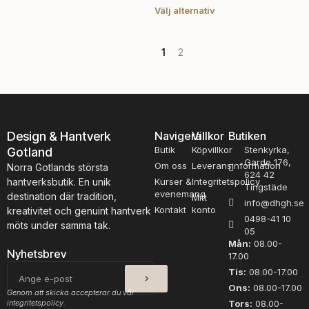
flera
Välj alternativ
på
varianter.
pro
De
olika
1
2
alternativen
kan
väljas
på
produktsidan
Design & Hantverk
Navigera
Villkor
Butiken
Butik
Köpvillkor
Stenkyrka,
Gotland
Garde 176,
Om oss
Leveransinformation
Norra Gotlands största
624 42
hantverksbutik. En unik
Kurser &
Integritetspolicy
Tingstäde
evenemang
destination där tradition,
Mitt
info@dhgh.se
Kontakt
konto
kreativitet och genuint hantverk
0498-41 10
möts under samma tak.
05
Mån:
08.00-
Nyhetsbrev
17.00
SKICKA
E-
Tis:
08.00-17.00
post
Ons:
08.00-17.00
Genom att skicka accepterar du vår
integritetspolicy.
Tors:
08.00-