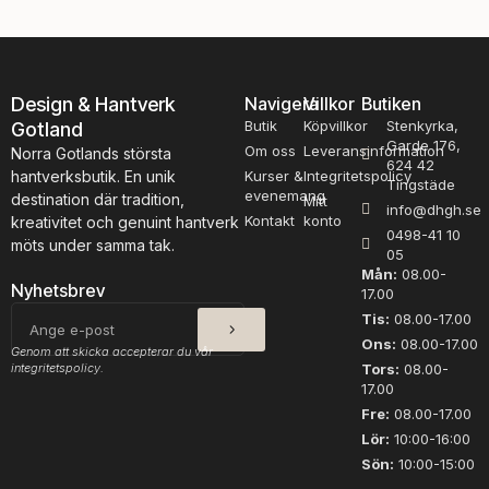
olika
alternativen
kan
väljas
Design & Hantverk
Navigera
Villkor
Butiken
på
Butik
Köpvillkor
produktsidan
Stenkyrka,
Gotland
Garde 176,
Om oss
Leveransinformation
Norra Gotlands största
624 42
hantverksbutik. En unik
Kurser &
Integritetspolicy
Tingstäde
evenemang
destination där tradition,
Mitt
info@dhgh.se
Kontakt
konto
kreativitet och genuint hantverk
0498-41 10
möts under samma tak.
05
Mån:
08.00-
Nyhetsbrev
17.00
SKICKA
E-
Tis:
08.00-17.00
post
Ons:
08.00-17.00
Genom att skicka accepterar du vår
integritetspolicy.
Tors:
08.00-
17.00
Fre:
08.00-17.00
Lör:
10:00-16:00
Sön:
10:00-15:00