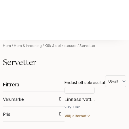
Hem
/
Hem & inredning
/
Kök & delikatesser
/ Servetter
Servetter
Endast ett sökresultat
Filtrera
Den
här
Varumärke
Linneservett, Gåsöga
produkten
285,00
kr
har
Pris
flera
Välj alternativ
varianter.
De