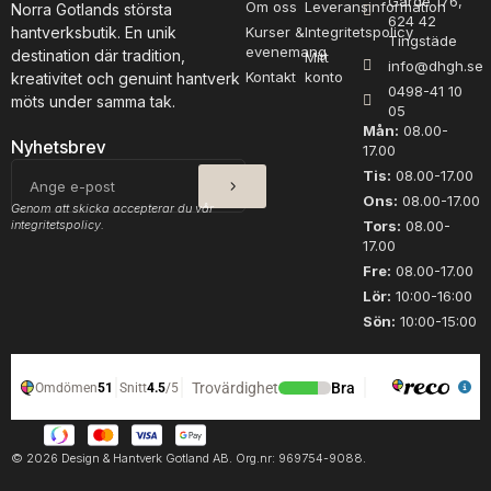
Garde 176,
Om oss
Leveransinformation
Norra Gotlands största
624 42
hantverksbutik. En unik
Kurser &
Integritetspolicy
Tingstäde
evenemang
destination där tradition,
Mitt
info@dhgh.se
Kontakt
konto
kreativitet och genuint hantverk
0498-41 10
möts under samma tak.
05
Mån:
08.00-
Nyhetsbrev
17.00
SKICKA
E-
Tis:
08.00-17.00
post
Ons:
08.00-17.00
Genom att skicka accepterar du vår
integritetspolicy.
Tors:
08.00-
17.00
Fre:
08.00-17.00
Lör:
10:00-16:00
Sön:
10:00-15:00
© 2026 Design & Hantverk Gotland AB. Org.nr: 969754-9088.