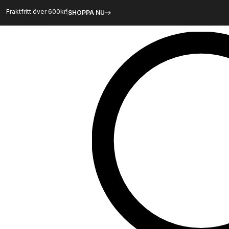
Hoppa
Fraktfritt över 600kr!
SHOPPA NU
till
innehåll
Sök