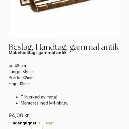
Beslag, Handtag, gammal antik
Möbelbeslag i gammal antik.
cc 48mm
Längd: 85mm
Bredd: 32mm
Höjd: 13mm
Tillverkad av metall.
Monteras med M4-skruv.
94,00
kr
Tillgänglighet:
11 i lager
Beslag,