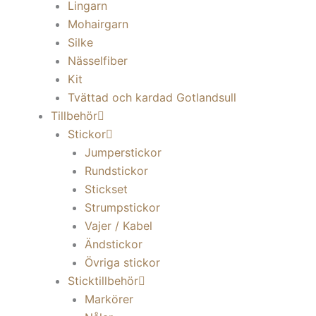
Lingarn
Mohairgarn
Silke
Nässelfiber
Kit
Tvättad och kardad Gotlandsull
Tillbehör
Stickor
Jumperstickor
Rundstickor
Stickset
Strumpstickor
Vajer / Kabel
Ändstickor
Övriga stickor
Sticktillbehör
Markörer