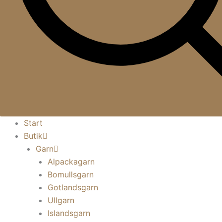
Start
Butik
Garn
Alpackagarn
Bomullsgarn
Gotlandsgarn
Ullgarn
Islandsgarn