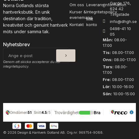
Garde 176,
m
Om oss
Leveransinformation
Norra Gotlands största
624 42
ä
hantverksbutik. En unik
Kurser &
Integritetspolicy
Tingstäde
n
evenemang
destination där tradition,
Mitt
info@dhgh.se
g
Kontakt
konto
kreativitet och genuint hantverk
0498-41 10
d
möts under samma tak.
05
Mån:
08.00-
Nyhetsbrev
17.00
SKICKA
E-
Tis:
08.00-17.00
post
Ons:
08.00-17.00
Genom att skicka accepterar du vår
integritetspolicy.
Tors:
08.00-
17.00
Fre:
08.00-17.00
Lör:
10:00-16:00
Sön:
10:00-15:00
© 2026 Design & Hantverk Gotland AB. Org.nr: 969754-9088.