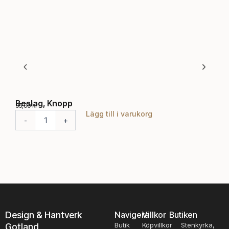
Beslag, Knopp
Bes
95,00
kr
88,0
Lägg till i varukorg
Välj
B
-
+
e
s
l
a
g
,
K
n
o
Design & Hantverk
Navigera
Villkor
Butiken
p
Butik
Köpvillkor
Stenkyrka,
Gotland
p