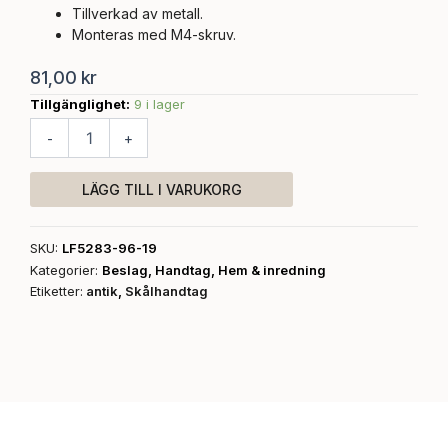
Tillverkad av metall.
Monteras med M4-skruv.
81,00
kr
Tillgänglighet:
9 i lager
Beslag,
Skålhandtag,
-
+
gammal
antik
mängd
LÄGG TILL I VARUKORG
SKU:
LF5283-96-19
Kategorier:
Beslag
,
Handtag
,
Hem & inredning
Etiketter:
antik
,
Skålhandtag