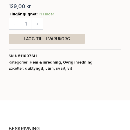
129,00
kr
Tillgänglighet:
11 i lager
Duktyngd
Päron
-
+
i
gjutjärn
mängd
LÄGG TILL I VARUKORG
SKU:
511007SH
Kategorier:
Hem & inredning
,
Övrig inredning
Etiketter:
duktyngd
,
Järn
,
svart
,
vit
BESKRIVNING