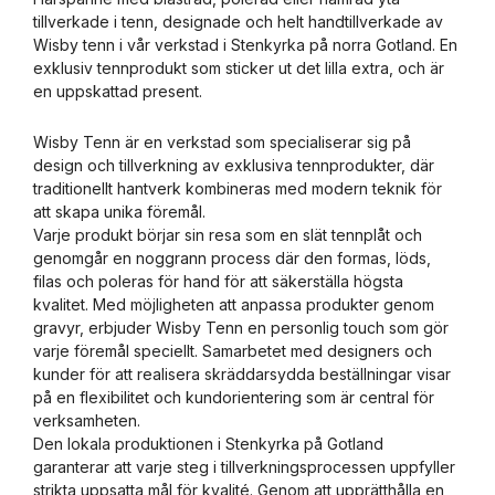
tillverkade i tenn, designade och helt handtillverkade av
Wisby tenn i vår verkstad i Stenkyrka på norra Gotland. En
exklusiv tennprodukt som sticker ut det lilla extra, och är
en uppskattad present.
Wisby Tenn är en verkstad som specialiserar sig på
design och tillverkning av exklusiva tennprodukter, där
traditionellt hantverk kombineras med modern teknik för
att skapa unika föremål.
Varje produkt börjar sin resa som en slät tennplåt och
genomgår en noggrann process där den formas, löds,
filas och poleras för hand för att säkerställa högsta
kvalitet. Med möjligheten att anpassa produkter genom
gravyr, erbjuder Wisby Tenn en personlig touch som gör
varje föremål speciellt. Samarbetet med designers och
kunder för att realisera skräddarsydda beställningar visar
på en flexibilitet och kundorientering som är central för
verksamheten.
Den lokala produktionen i Stenkyrka på Gotland
garanterar att varje steg i tillverkningsprocessen uppfyller
strikta uppsatta mål för kvalité. Genom att upprätthålla en