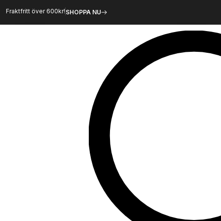
Hoppa
Fraktfritt över 600kr!
SHOPPA NU
till
innehåll
Sök