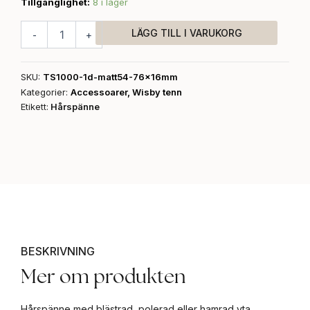
Tillgänglighet:
8 i lager
LÄGG TILL I VARUKORG
-
+
SKU:
TS1000-1d-matt54-76x16mm
Kategorier:
Accessoarer
,
Wisby tenn
Etikett:
Hårspänne
BESKRIVNING
Mer om produkten
Hårspänne med blästrad, polerad eller hamrad yta