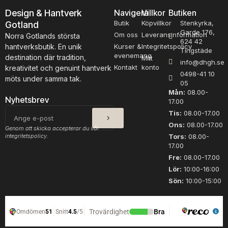
a
Design & Hantverk
Navigera
Villkor
Butiken
m
Butik
Köpvillkor
Stenkyrka,
Gotland
ä
Garde 176,
n
Om oss
Leveransinformation
Norra Gotlands största
624 42
g
hantverksbutik. En unik
Kurser &
Integritetspolicy
Tingstäde
d
evenemang
destination där tradition,
Mitt
info@dhgh.se
Kontakt
konto
kreativitet och genuint hantverk
0498-41 10
möts under samma tak.
05
Mån:
08.00-
Nyhetsbrev
17.00
SKICKA
E-
Tis:
08.00-17.00
post
Ons:
08.00-17.00
Genom att skicka accepterar du vår
integritetspolicy.
Tors:
08.00-
17.00
Fre:
08.00-17.00
Lör:
10:00-16:00
Sön:
10:00-15:00