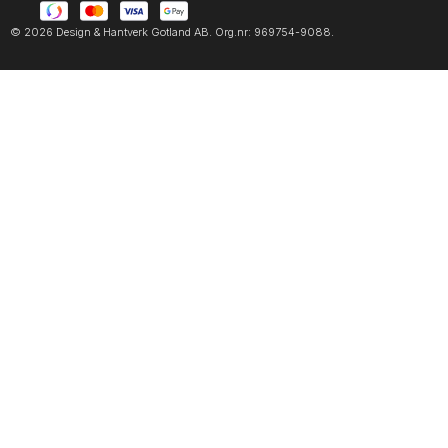
© 2026 Design & Hantverk Gotland AB. Org.nr: 969754-9088.