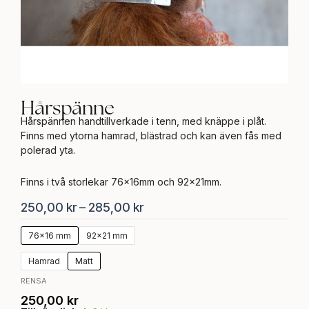
Hårspänne
Hårspännen handtillverkade i tenn, med knäppe i plåt.
Finns med ytorna hamrad, blästrad och kan även fås med
polerad yta.
Finns i två storlekar 76x16mm och 92x21mm.
Prisintervall:
250,00
kr
–
285,00
kr
250,00 kr
Hårspänne
76x16 mm
92x21 mm
till
mängd
285,00 kr
Hamrad
Matt
RENSA
250,00
kr