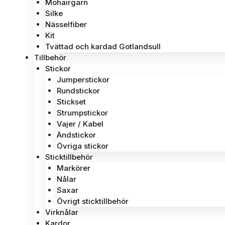
Mohairgarn
Silke
Nässelfiber
Kit
Tvättad och kardad Gotlandsull
Tillbehör
Stickor
Jumperstickor
Rundstickor
Stickset
Strumpstickor
Vajer / Kabel
Ändstickor
Övriga stickor
Sticktillbehör
Markörer
Nålar
Saxar
Övrigt sticktillbehör
Virknålar
Kardor