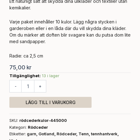
Ett naturligt sätt att skydda dina ullkläder och textilier utan
kemikalier.
Varje paket innehåller 10 kulor. Lägg några stycken i
garderoben eller i en låda där du vill skydda dina kläder.
Om du märker att doften blir svagare kan du putsa dom lite
med sandpapper.
Radie: ca 2,5 cm
75,00
kr
Tillgänglighet:
13 i lager
Rödcederkulor
mängd
-
+
LÄGG TILL I VARUKORG
SKU:
rödcederkulor-445000
Kategori:
Rödceder
Etiketter:
garn
,
Gotland
,
Rödceder
,
Tenn
,
tennhantverk
,