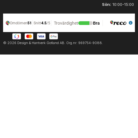
m
g
Sön:
10:00-15:00
ä
d
n
g
d
© 2026 Design & Hantverk Gotland AB. Org.nr: 969754-9088.