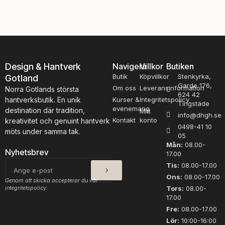
K
h
i
e
d
d
s
L
i
a
l
c
Design & Hantverk
Navigera
Villkor
Butiken
k
e
Butik
Köpvillkor
Stenkyrka,
Gotland
E
M
Garde 176,
r
ö
Om oss
Leveransinformation
Norra Gotlands största
624 42
l
r
hantverksbutik. En unik
Kurser &
Integritetspolicy
Tingstäde
e
k
evenemang
destination där tradition,
Mitt
info@dhgh.se
L
R
Kontakt
konto
kreativitet och genuint hantverk
0498-41 10
a
o
möts under samma tak.
05
x
s
Mån:
08.00-
r
a
Nyhetsbrev
17.00
o
3
SKICKA
E-
Tis:
08.00-17.00
s
0
post
Ons:
08.00-17.00
a
0
Genom att skicka accepterar du vår
4
1
integritetspolicy.
Tors:
08.00-
17.00
0
m
0
ä
Fre:
08.00-17.00
4
n
Lör:
10:00-16:00