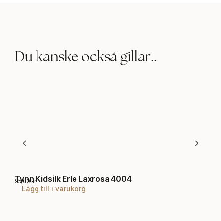
Du kanske också gillar..
Tynn Kidsilk Erle Laxrosa 4004
Bru
95,00
kr
99,0
Lägg till i varukorg
T
B
-
y
r
n
u
n
s