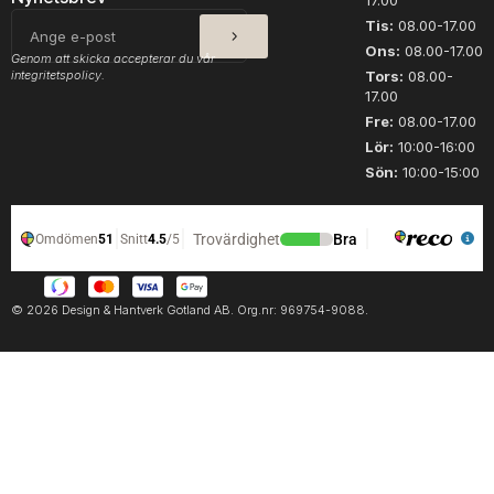
17.00
a
3
SKICKA
E-
Tis:
08.00-17.00
t
0
post
Ons:
08.00-17.00
4
0
Genom att skicka accepterar du vår
integritetspolicy.
0
Tors:
08.00-
1
17.00
1
m
6
ä
Fre:
08.00-17.00
m
n
Lör:
10:00-16:00
ä
g
Sön:
10:00-15:00
n
d
g
d
© 2026 Design & Hantverk Gotland AB. Org.nr: 969754-9088.