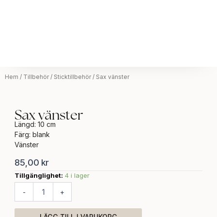
Hem
/
Tillbehör
/
Sticktillbehör
/ Sax vänster
Sax vänster
Längd: 10 cm
Färg: blank
Vänster
85,00
kr
Tillgänglighet:
4 i lager
Sax
vänster
-
+
mängd
LÄGG TILL I VARUKORG