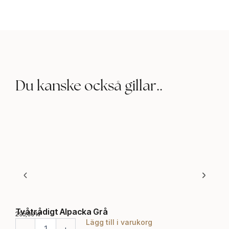
Du kanske också gillar..
Tvåtrådigt Alpacka Grå
Röd
295,00
kr
75,0
Lägg till i varukorg
T
R
-
+
-