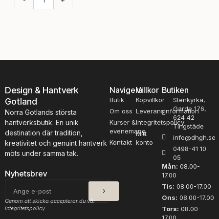
v
ö
å
d
t
c
r
e
å
d
d
e
i
r
g
k
t
u
Design & Hantverk
Navigera
Villkor
Butiken
A
l
Butik
Köpvillkor
Stenkyrka,
Gotland
l
o
Garde 176,
p
Om oss
Leveransinformation
r
Norra Gotlands största
624 42
a
m
hantverksbutik. En unik
Kurser &
Integritetspolicy
Tingstäde
c
ä
evenemang
destination där tradition,
Mitt
info@dhgh.se
k
n
Kontakt
konto
kreativitet och genuint hantverk
0498-41 10
a
g
möts under samma tak.
05
G
d
Mån:
08.00-
r
Nyhetsbrev
17.00
å
SKICKA
E-
Tis:
08.00-17.00
m
post
Ons:
08.00-17.00
ä
Genom att skicka accepterar du vår
integritetspolicy.
n
Tors:
08.00-
17.00
g