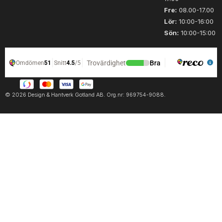
d
Fre:
08.00-17.00
Lör:
10:00-16:00
Sön:
10:00-15:00
© 2026 Design & Hantverk Gotland AB. Org.nr: 969754-9088.