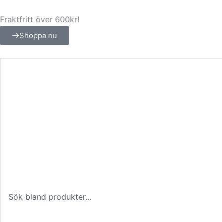
Hoppa
till
Fraktfritt över 600kr!
innehåll
Shoppa nu
Sök