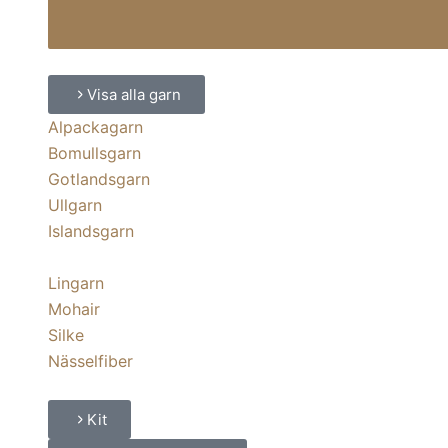
Visa alla garn
Alpackagarn
Bomullsgarn
Gotlandsgarn
Ullgarn
Islandsgarn
Lingarn
Mohair
Silke
Nässelfiber
Kit