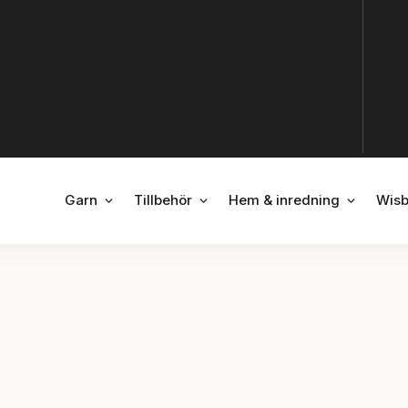
ÖPPNA GARN
ÖPPNA TILLBEHÖR
ÖPPNA H
Garn
Tillbehör
Hem & inredning
Wisb