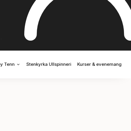
EM & INREDNING
ÖPPNA WISBY TENN
y Tenn
Stenkyrka Ullspinneri
Kurser & evenemang