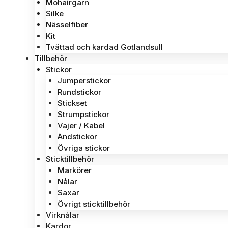
Mohairgarn
Silke
Nässelfiber
Kit
Tvättad och kardad Gotlandsull
Tillbehör
Stickor
Jumperstickor
Rundstickor
Stickset
Strumpstickor
Vajer / Kabel
Ändstickor
Övriga stickor
Sticktillbehör
Markörer
Nålar
Saxar
Övrigt sticktillbehör
Virknålar
Kardor