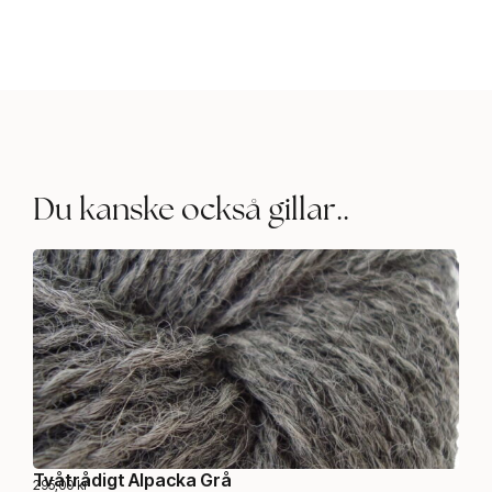
Du kanske också gillar..
Tvåtrådigt Alpacka Grå
Röd
295,00
kr
75,0