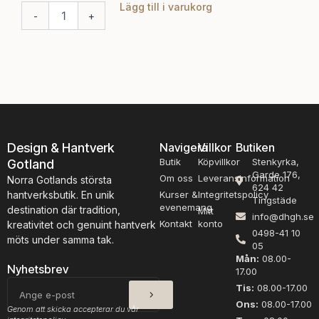
Lägg till i varukorg
T
R
-
+
-
v
ö
å
d
t
c
r
e
å
d
d
e
i
r
g
k
t
u
Design & Hantverk
Navigera
Villkor
Butiken
A
l
Butik
Köpvillkor
Stenkyrka,
Gotland
l
o
Garde 176,
p
Om oss
Leveransinformation
r
Norra Gotlands största
624 42
a
m
hantverksbutik. En unik
Kurser &
Integritetspolicy
Tingstäde
c
ä
evenemang
destination där tradition,
Mitt
info@dhgh.se
k
n
Kontakt
konto
kreativitet och genuint hantverk
0498-41 10
a
g
möts under samma tak.
05
G
d
Mån:
08.00-
r
Nyhetsbrev
17.00
å
SKICKA
E-
Tis:
08.00-17.00
m
post
Ons:
08.00-17.00
ä
Genom att skicka accepterar du vår