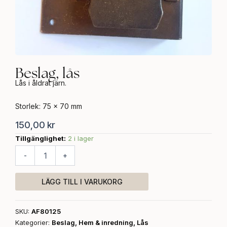
Beslag, lås
Lås i åldrat järn.
Storlek: 75 x 70 mm
150,00
kr
Tillgänglighet:
2 i lager
Beslag,
lås
-
+
mängd
LÄGG TILL I VARUKORG
SKU:
AF80125
Kategorier:
Beslag
,
Hem & inredning
,
Lås