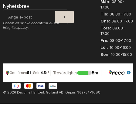
Mån:
08.00-
n
Nyhetsbrev
17.00
a
SKICKA
E-
Tis:
08.00-17.00
t
post
Ons:
08.00-17.00
u
Genom att skicka accepterar du vår
r
integritetspolicy.
Tors:
08.00-
17.00
v
i
Fre:
08.00-17.00
t
Lör:
10:00-16:00
m
Sön:
10:00-15:00
ä
n
g
d
© 2026 Design & Hantverk Gotland AB. Org.nr: 969754-9088.