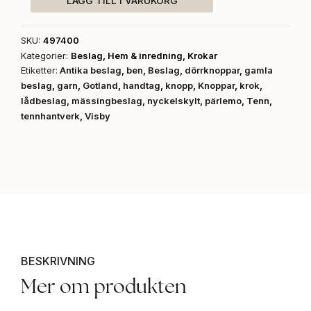
LÄGG TILL I VARUKORG
rundjärnskrok,
7
cm
SKU:
497400
mängd
Kategorier:
Beslag
,
Hem & inredning
,
Krokar
Etiketter:
Antika beslag
,
ben
,
Beslag
,
dörrknoppar
,
gamla
beslag
,
garn
,
Gotland
,
handtag
,
knopp
,
Knoppar
,
krok
,
lådbeslag
,
mässingbeslag
,
nyckelskylt
,
pärlemo
,
Tenn
,
tennhantverk
,
Visby
BESKRIVNING
Mer om produkten