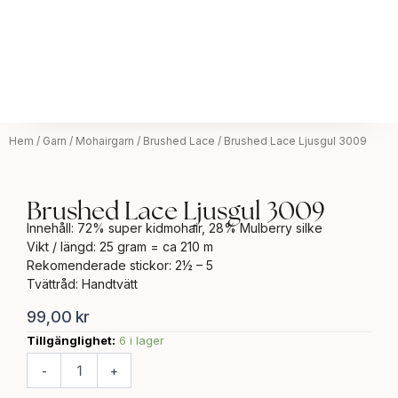
Hem
/
Garn
/
Mohairgarn
/
Brushed Lace
/ Brushed Lace Ljusgul 3009
Brushed Lace Ljusgul 3009
Innehåll: 72% super kidmohair, 28% Mulberry silke
Vikt / längd: 25 gram = ca 210 m
Rekomenderade stickor: 2½ – 5
Tvättråd: ​Handtvätt
99,00
kr
Tillgänglighet:
6 i lager
Brushed
Lace
-
+
Ljusgul
3009