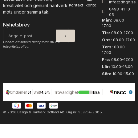
info@dhgh.se
N
R
Kontakt
konto
kreativitet och genuint hantverk
0498-41 10
o
o
möts under samma tak.
05
u
s
Mån:
08.00-
g
a
Nyhetsbrev
17.00
a
3
SKICKA
E-
Tis:
08.00-17.00
t
0
post
Ons:
08.00-17.00
4
0
Genom att skicka accepterar du vår
integritetspolicy.
0
Tors:
08.00-
1
17.00
1
m
6
ä
Fre:
08.00-17.00
m
n
Lör:
10:00-16:00
ä
g
Sön:
10:00-15:00
n
d
g
d
© 2026 Design & Hantverk Gotland AB. Org.nr: 969754-9088.