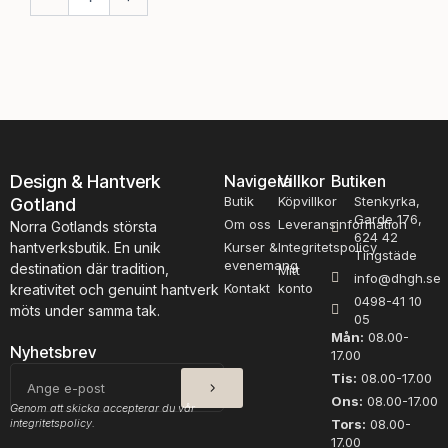
t
t
i
i
c
c
k
k
a
a
t
t
o
o
c
c
h
h
Design & Hantverk
Navigera
Villkor
Butiken
s
s
Butik
Köpvillkor
Stenkyrka,
Gotland
å
å
Garde 176,
n
Om oss
Leveransinformation
n
Norra Gotlands största
624 42
t
t
hantverksbutik. En unik
Kurser &
Integritetspolicy
Tingstäde
n
n
evenemang
destination där tradition,
Mitt
info@dhgh.se
r
r
Kontakt
konto
kreativitet och genuint hantverk
0498-41 10
5
3
möts under samma tak.
05
,
,
Mån:
08.00-
2
2
Nyhetsbrev
17.00
0
0
SKICKA
E-
Tis:
08.00-17.00
2
2
post
Ons:
08.00-17.00
4
4
Genom att skicka accepterar du vår
integritetspolicy.
m
Tors:
08.00-
m
17.00
ä
ä