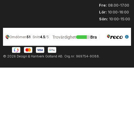
n
n
Fre:
08.00-17.00
g
g
Lör:
10:00-16:00
d
d
Sön:
10:00-15:00
© 2026 Design & Hantverk Gotland AB. Org.nr: 969754-9088.