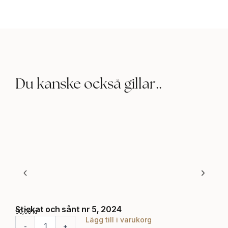
Du kanske också gillar..
Stickat och sånt nr 5, 2024
Sti
90,00
kr
90,0
Lägg till i varukorg
S
S
-
+
-