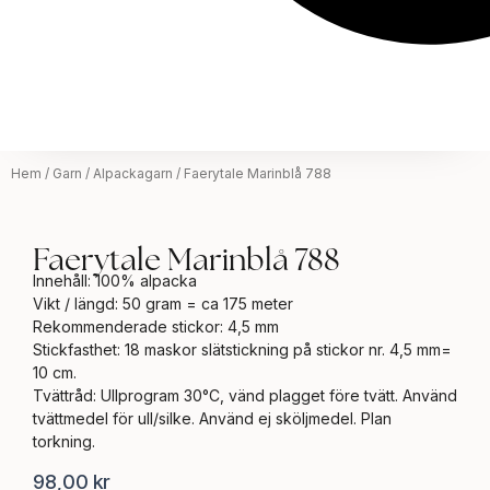
Hem
/
Garn
/
Alpackagarn
/ Faerytale Marinblå 788
Faerytale Marinblå 788
Innehåll: 100% alpacka
Vikt / längd: 50 gram = ca 175 meter
Rekommenderade stickor: 4,5 mm
Stickfasthet: 18 maskor slätstickning på stickor nr. 4,5 mm=
10 cm.
Tvättråd: Ullprogram 30°C, vänd plagget före tvätt. Använd
tvättmedel för ull/silke. Använd ej sköljmedel. Plan
torkning.
98,00
kr