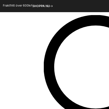
Hoppa
Fraktfritt över 600kr!
SHOPPA NU
till
innehåll
Sök