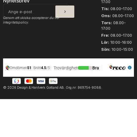
Nyhetsbrev
17.00
m
SKICKA
E-
Tis:
08.00-17.00
a
post
Ons:
08.00-17.00
C
Genom att skicka accepterar du vår
integritetspolicy.
o
Tors:
08.00-
17.00
n
c
Fre:
08.00-17.00
o
Lör:
10:00-16:00
r
Sön:
10:00-15:00
d
m
ä
n
g
d
© 2026 Design & Hantverk Gotland AB. Org.nr: 969754-9088.