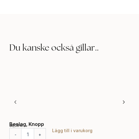
Du kanske också gillar..
Beslag, Knopp
Bes
88,00
kr
59,0
Lägg till i varukorg
B
B
-
+
-
e
e