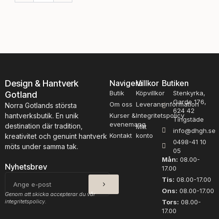
s
s
l
l
a
a
g
g
,
,
K
K
n
l
o
ä
Design & Hantverk
Navigera
Villkor
Butiken
p
p
Butik
Köpvillkor
Stenkyrka,
Gotland
p
p
Garde 176,
m
Om oss
Leveransinformation
m
Norra Gotlands största
624 42
ä
ä
hantverksbutik. En unik
Kurser &
Integritetspolicy
Tingstäde
n
n
evenemang
destination där tradition,
Mitt
info@dhgh.se
g
g
Kontakt
konto
kreativitet och genuint hantverk
0498-41 10
d
d
möts under samma tak.
05
Mån:
08.00-
Nyhetsbrev
17.00
SKICKA
E-
Tis:
08.00-17.00
post
Ons:
08.00-17.00
Genom att skicka accepterar du vår
integritetspolicy.
Tors:
08.00-
17.00