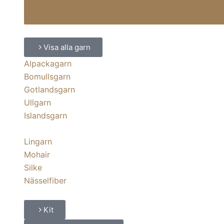
Visa alla garn
Alpackagarn
Bomullsgarn
Gotlandsgarn
Ullgarn
Islandsgarn
Lingarn
Mohair
Silke
Nässelfiber
Kit