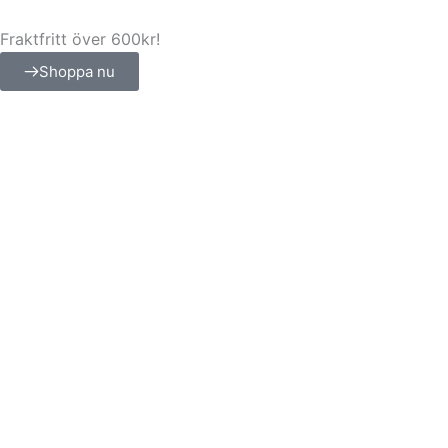
Hoppa
till
Fraktfritt över 600kr!
innehåll
Shoppa nu