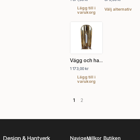
olik
alte
Lägg till i
Välj alternativ
varukorg
kan
välj
på
pro
Vägg och handlykta, Rosenbom
1 173,00
kr
Lägg till i
varukorg
1
2
Design & Hantverk
Navigera
Villkor
Butiken