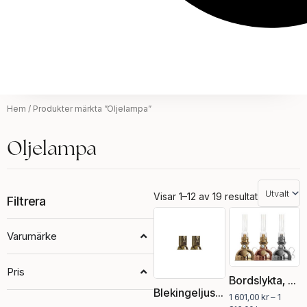
Hem
/ Produkter märkta ”Oljelampa”
Oljelampa
Visar 1–12 av 19 resultat
Filtrera
Prisintervall
Den
1
här
Varumärke
601,00 kr
pro
till
har
1
Pris
fler
816,00 kr
Bordslykta, Nattlampa
vari
Blekingeljus (2-pack) i polerad mässing
1 601,00
kr
–
1
De