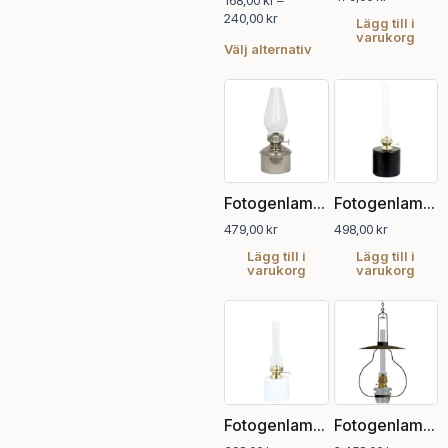
168,00
kr
–
olika
240,00
kr
alternativen
Lägg till i
varukorg
kan
Välj alternativ
väljas
på
produktsidan
Fotogenlampa Haga Nickel
Fotogenlampa Rak Svart Stor
479,00
kr
498,00
kr
Lägg till i
Lägg till i
varukorg
varukorg
Den
här
pro
har
fler
vari
Fotogenlampa Rak Vit Liten
Fotogenlampa, Lyckeby
De