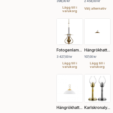
398,00
kr
2 458,00
kr
olik
alte
Lägg till i
Välj alternativ
varukorg
kan
välj
på
pro
Fotogenlampa, Ronneby
Hängrökhatt i mässing
3 427,00
kr
107,00
kr
Lägg till i
Lägg till i
varukorg
varukorg
Den
här
pro
har
fler
vari
Karlskronalykta
Hängrökhatt lergods
De