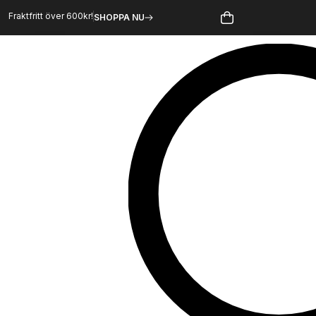
Hoppa
Fraktfritt över 600kr!
SHOPPA NU
till
innehåll
Sök