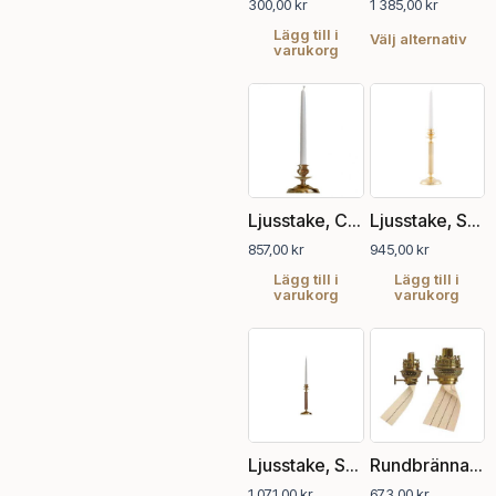
olik
1 385,00
kr
300,00
kr
alte
Lägg till i
Välj alternativ
kan
varukorg
välj
på
pro
Ljusstake, Chapman
Ljusstake, Sparre, polerad mässing
857,00
kr
945,00
kr
Lägg till i
Lägg till i
varukorg
varukorg
Den
här
pro
har
fler
vari
Ljusstake, Sparre, polerad mässing och betsad ek
Rundbrännare
De
1 071,00
kr
673,00
kr