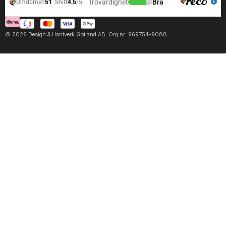
© 2026 Design & Hantverk Gotland AB. Org.nr: 969754-9088.