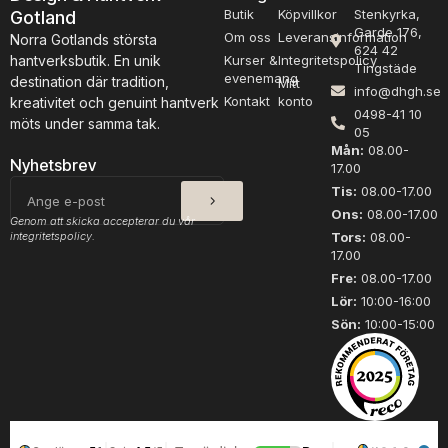
Butik
Köpvillkor
Stenkyrka,
Gotland
Garde 176,
Om oss
Leveransinformation
Norra Gotlands största
624 42
hantverksbutik. En unik
Kurser &
Integritetspolicy
Tingstäde
evenemang
destination där tradition,
Mitt
info@dhgh.se
Kontakt
konto
kreativitet och genuint hantverk
0498-41 10
möts under samma tak.
05
Mån:
08.00-
Nyhetsbrev
17.00
SKICKA
E-
Tis:
08.00-17.00
post
Ons:
08.00-17.00
Genom att skicka accepterar du vår
integritetspolicy.
Tors:
08.00-
17.00
Fre:
08.00-17.00
Lör:
10:00-16:00
Sön:
10:00-15:00