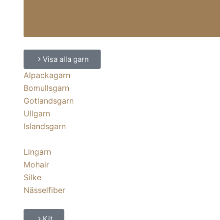
Visa alla garn
Alpackagarn
Bomullsgarn
Gotlandsgarn
Ullgarn
Islandsgarn
Lingarn
Mohair
Silke
Nässelfiber
Kit