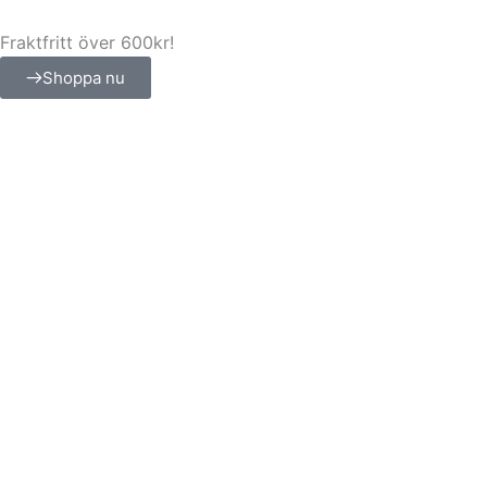
Hoppa
till
Fraktfritt över 600kr!
innehåll
Shoppa nu