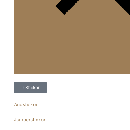
Stickor
Ändstickor
Jumperstickor