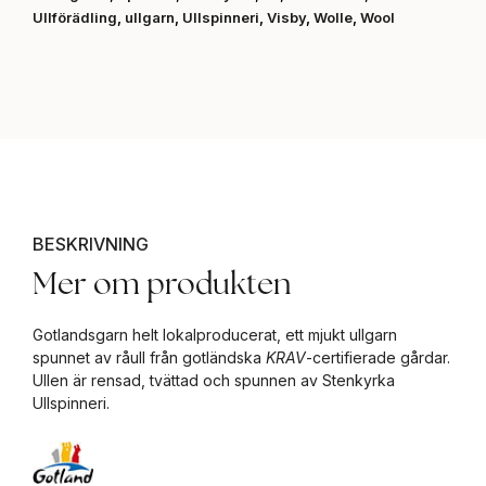
Ullförädling
,
ullgarn
,
Ullspinneri
,
Visby
,
Wolle
,
Wool
BESKRIVNING
Mer om produkten
Gotlandsgarn helt lokalproducerat, ett mjukt ullgarn
spunnet av råull från gotländska
KRAV
-certifierade gårdar.
Ullen är rensad, tvättad och spunnen av Stenkyrka
Ullspinneri.