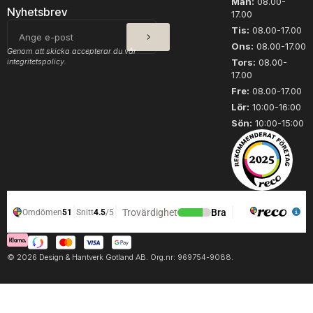
Mån:
08.00-
a
Nyhetsbrev
17.00
3
SKICKA
E-
Tis:
08.00-17.00
0
post
Ons:
08.00-17.00
0
Genom att skicka accepterar du vår
1
integritetspolicy.
Tors:
08.00-
17.00
m
ä
Fre:
08.00-17.00
n
Lör:
10:00-16:00
g
Sön:
10:00-15:00
d
© 2026 Design & Hantverk Gotland AB. Org.nr: 969754-9088.