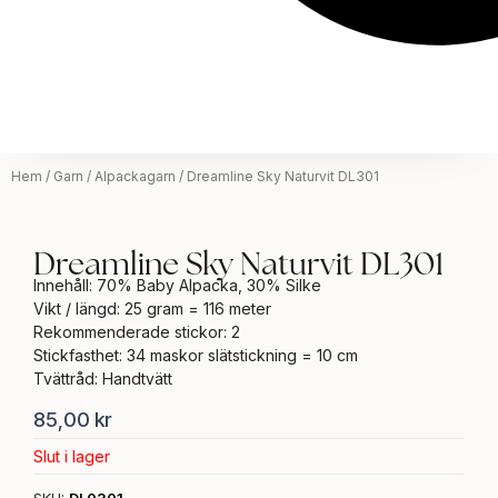
Hem
/
Garn
/
Alpackagarn
/ Dreamline Sky Naturvit DL301
Dreamline Sky Naturvit DL301
Innehåll: 70% Baby Alpacka, 30% Silke
Vikt / längd: 25 gram = 116 meter
Rekommenderade stickor: 2
Stickfasthet: 34 maskor slätstickning = 10 cm
Tvättråd: Handtvätt
85,00
kr
Slut i lager
SKU:
DL0301