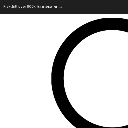
Hoppa
Fraktfritt över 600kr!
SHOPPA NU
till
innehåll
Sök