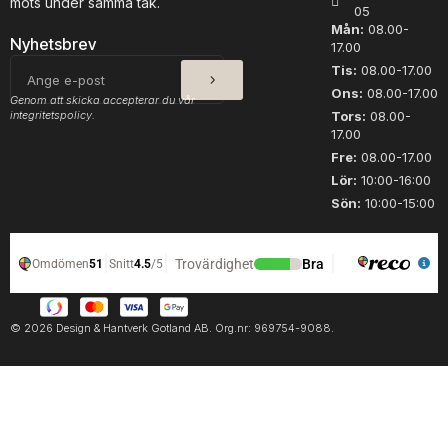
möts under samma tak.
05
s
d
Mån:
08.00-
a
Nyhetsbrev
17.00
3
SKICKA
E-
Tis:
08.00-17.00
0
post
Ons:
08.00-17.00
0
Genom att skicka accepterar du vår
integritetspolicy.
1
Tors:
08.00-
17.00
m
ä
Fre:
08.00-17.00
n
Lör:
10:00-16:00
g
Sön:
10:00-15:00
d
© 2026 Design & Hantverk Gotland AB. Org.nr: 969754-9088.