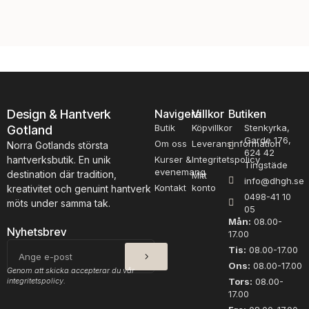
K
r
i
å
d
d
s
i
i
g
l
t
k
A
E
l
Design & Hantverk
Navigera
Villkor
Butiken
r
p
Butik
Köpvillkor
Stenkyrka,
Gotland
l
a
Garde 176,
Om oss
Leveransinformation
Norra Gotlands största
e
c
624 42
N
k
hantverksbutik. En unik
Kurser &
Integritetspolicy
Tingstäde
evenemang
o
a
destination där tradition,
Mitt
info@dhgh.se
u
G
Kontakt
konto
kreativitet och genuint hantverk
0498-41 10
g
r
möts under samma tak.
05
a
å
Mån:
08.00-
t
m
Nyhetsbrev
17.00
4
ä
SKICKA
E-
Tis:
08.00-17.00
0
n
post
Ons:
08.00-17.00
1
g
Genom att skicka accepterar du vår
integritetspolicy.
Tors:
08.00-
6
d
17.00
m