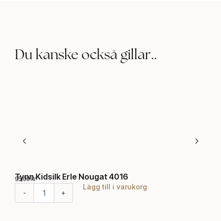
Du kanske också gillar..
Tynn Kidsilk Erle Nougat 4016
Två
95,00
kr
295,
Lägg till i varukorg
T
T
-
+
-
y
v
n
å
n
t