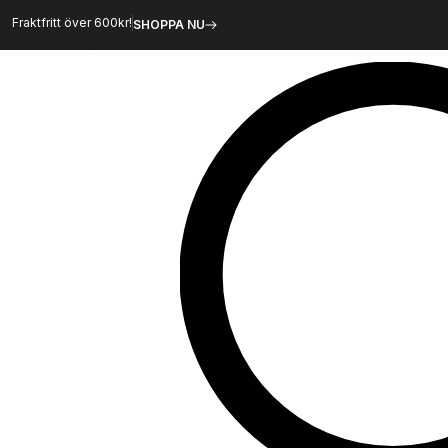
Hoppa
Fraktfritt över 600kr!
SHOPPA NU
till
innehåll
Sök