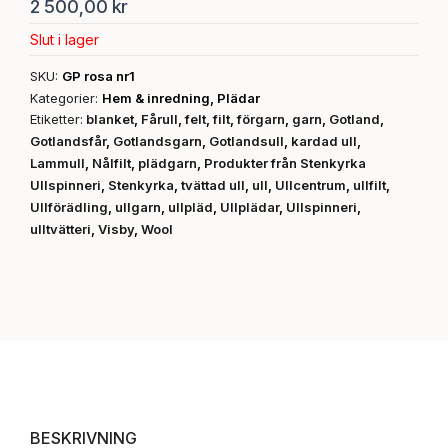
2 500,00
kr
Slut i lager
SKU:
GP rosa nr1
Kategorier:
Hem & inredning
,
Plädar
Etiketter:
blanket
,
Fårull
,
felt
,
filt
,
förgarn
,
garn
,
Gotland
,
Gotlandsfår
,
Gotlandsgarn
,
Gotlandsull
,
kardad ull
,
Lammull
,
Nålfilt
,
plädgarn
,
Produkter från Stenkyrka
Ullspinneri
,
Stenkyrka
,
tvättad ull
,
ull
,
Ullcentrum
,
ullfilt
,
Ullförädling
,
ullgarn
,
ullpläd
,
Ullplädar
,
Ullspinneri
,
ulltvätteri
,
Visby
,
Wool
BESKRIVNING